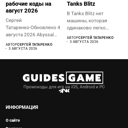
рабочие коды на
Tanks Blitz
август 2026
В Tanks Blitz нет
Сергей
машины, которая
Татаренко·Обновлено 4
одинаково легко
августа 2026 Abyssal
побеждает на любой
АВТОР
СЕРГЕЙ ТАТАРЕНКО
Soul — это roguelike-RPG
карте....
3 АВГУСТА 2026
АВТОР
СЕРГЕЙ ТАТАРЕНКО
с элементами...
3 АВГУСТА 2026
Промокоды для игр на iOS, Android и PC
ИНФОРМАЦИЯ
О сайте