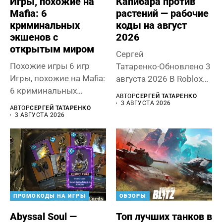
Игры, похожие на
Капибара против
Mafia: 6
растений — рабочие
криминальных
коды на август
экшенов с
2026
открытым миром
Сергей
Похожие игры 6 игр
Татаренко·Обновлено 3
Игры, похожие на Mafia:
августа 2026 В Roblox
6 криминальных
Capybaras VS Plants
АВТОР
СЕРГЕЙ ТАТАРЕНКО
экшенов с...
милые капибары...
3 АВГУСТА 2026
АВТОР
СЕРГЕЙ ТАТАРЕНКО
3 АВГУСТА 2026
ПРОМОКОДЫ НА ИГРЫ
ОБЗОРЫ
Abyssal Soul —
Топ лучших танков в