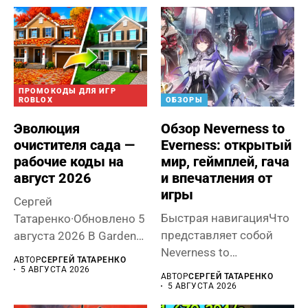
ПРОМОКОДЫ ДЛЯ ИГР
ROBLOX
ОБЗОРЫ
Эволюция
Обзор Neverness to
очистителя сада —
Everness: открытый
рабочие коды на
мир, геймплей, гача
август 2026
и впечатления от
игры
Сергей
Быстрая навигацияЧто
Татаренко·Обновлено 5
представляет собой
августа 2026 В Garden
Neverness to
Cleaner Evolution
АВТОР
СЕРГЕЙ ТАТАРЕНКО
EvernessСюжет и мир
(Эволюция очистителя
5 АВГУСТА 2026
АВТОР
СЕРГЕЙ ТАТАРЕНКО
Neverness to
сада)...
5 АВГУСТА 2026
EvernessГлавный...