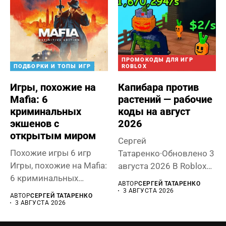
ПРОМОКОДЫ ДЛЯ ИГР
ПОДБОРКИ И ТОПЫ ИГР
ROBLOX
Игры, похожие на
Капибара против
Mafia: 6
растений — рабочие
криминальных
коды на август
экшенов с
2026
открытым миром
Сергей
Похожие игры 6 игр
Татаренко·Обновлено 3
Игры, похожие на Mafia:
августа 2026 В Roblox
6 криминальных
Capybaras VS Plants
АВТОР
СЕРГЕЙ ТАТАРЕНКО
экшенов с...
милые капибары...
3 АВГУСТА 2026
АВТОР
СЕРГЕЙ ТАТАРЕНКО
3 АВГУСТА 2026